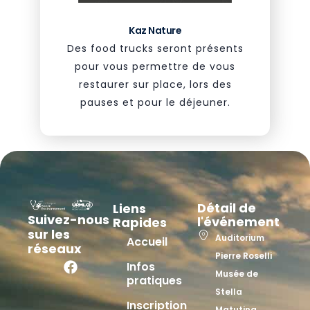
Kaz Nature
Des food trucks seront présents
pour vous permettre de vous
restaurer sur place, lors des
pauses et pour le déjeuner.
Détail de
Liens
Suivez-nous
l'événement
Rapides
sur les
Auditorium
Accueil
réseaux
Pierre Roselli
Infos
Musée de
pratiques
Stella
Inscription
Matutina